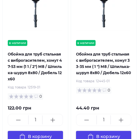
в наличии
в наличии
Обойма для труб стальная
Обойма для труб стальная
с виброгасителем, хомут 4
с виброгасителем, хомут 3
7-53 мм (1 1 / 2") М8 / Шпиль
3-35 мм ( 1 ") М8 / Шпилька-
ка-шуруп 8х80 / Дюбель 12
шуруп 8х80 / Дюбель 12х60
х60
Код товара:
12445-01
Код товара:
12519-01
0
0
122.00 грн
44.40 грн
В корзину
В корзину