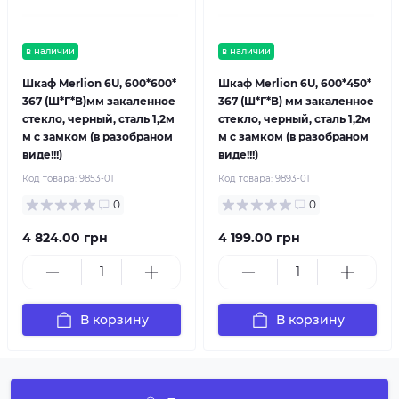
в наличии
в наличии
Шкаф Merlion 6U, 600*600*
Шкаф Merlion 6U, 600*450*
367 (Ш*Г*В)мм закаленное
367 (Ш*Г*В) мм закаленное
стекло, черный, сталь 1,2м
стекло, черный, сталь 1,2м
м с замком (в разобраном
м с замком (в разобраном
виде!!!)
виде!!!)
Код товара:
9853-01
Код товара:
9893-01
0
0
4 824.00 грн
4 199.00 грн
В корзину
В корзину