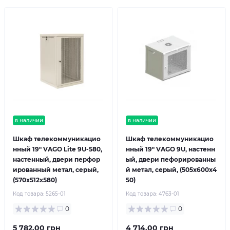
в наличии
в наличии
Шкаф телекоммуникацио
Шкаф телекоммуникацио
нный 19" VAGO Lite 9U-580,
нный 19" VAGO 9U, настенн
настенный, двери перфор
ый, двери пефорированны
ированный метал, серый,
й метал, серый, (505х600х4
(570х512х580)
50)
Код товара:
5265-01
Код товара:
4763-01
0
0
5 782.00 грн
4 714.00 грн