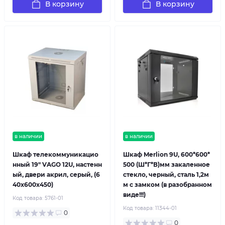
В корзину
В корзину
в наличии
в наличии
Шкаф телекоммуникацио
Шкаф Merlion 9U, 600*600*
нный 19" VAGO 12U, настенн
500 (Ш*Г*В)мм закаленное
ый, двери акрил, серый, (6
стекло, черный, сталь 1,2м
40х600х450)
м с замком (в разобранном
виде!!!)
Код товара:
5761-01
Код товара:
11344-01
0
0