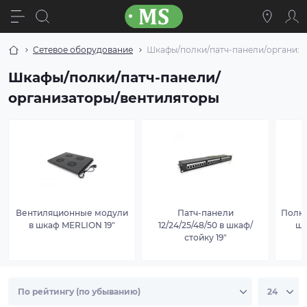
Сетевое оборудование
Шкафы/полки/патч-панели/организа
Шкафы/полки/патч-панели/
организаторы/вентиляторы
Вентиляционные модули
Патч-панели
Полк
в шкаф MERLION 19"
12/24/25/48/50 в шкаф/
шк
стойку 19"