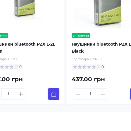
ичии
в наличии
ники bluetooth PZX L-21,
Наушники bluetooth PZX L-
n
Black
вара:
6783-01
Код товара:
6782-01
0
0
.00 грн
437.00 грн