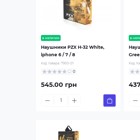
в наличии
в нал
Наушники PZX H-32 White,
Науш
iphone 6 / 7 / 8
Gree
Код товара:
7900-01
Код то
0
545.00 грн
437