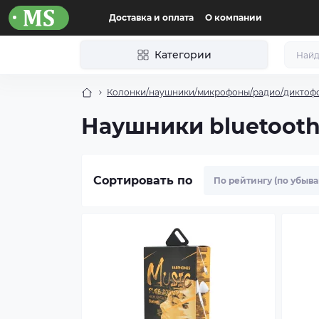
Доставка и оплата
О компании
Категории
Колонки/наушники/микрофоны/радио/диктофо
Наушники bluetooth
Сортировать по