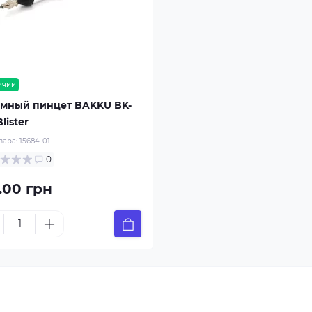
ичии
мный пинцет BAKKU BK-
lister
вара:
15684-01
0
.00 грн