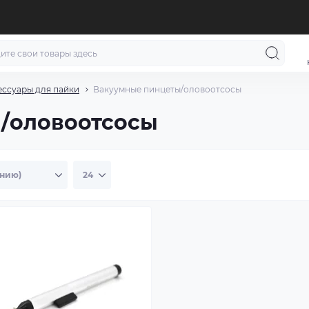
ессуары для пайки
Вакуумные пинцеты/оловоотсосы
/оловоотсосы