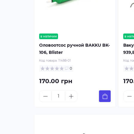
в наличии
в нал
Оловоотсос ручной BAKKU BK-
Ваку
106, Blister
939,B
Код товара:
11488-01
Код то
0
170.00 грн
170