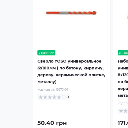
в наличии
в нал
Сверло YOSO универсальное
Набо
6х100мм ( по бетону, кирпичу,
унив
дереву, керамической плитке,
8х12
металлу)
по б
кера
Код товара:
18873-01
мета
0
Код то
50.40 грн
171