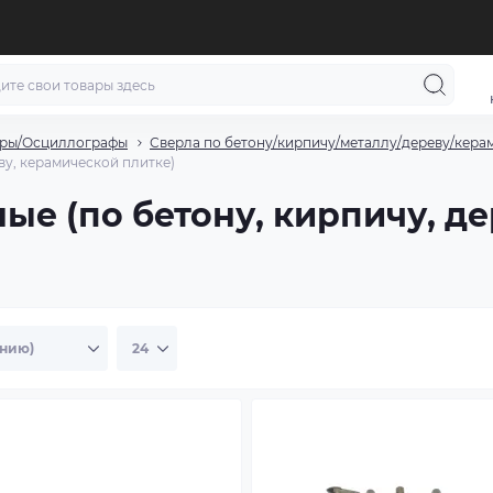
тры/Осциллографы
Сверла по бетону/кирпичу/металлу/дереву/кера
ву, керамической плитке)
ые (по бетону, кирпичу, д