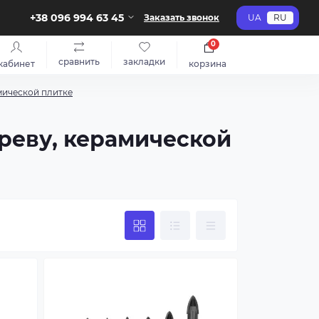
+38 096 994 63 45
Заказать звонок
UA
RU
0
сравнить
закладки
кабинет
корзина
мической плитке
ереву, керамической