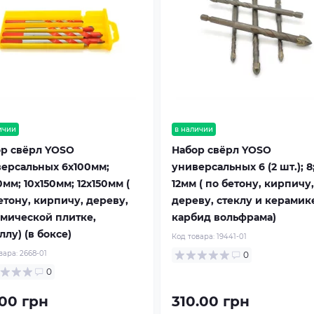
ичии
в наличии
р свёрл YOSO
Набор свёрл YOSO
ерсальных 6х100мм;
универсальных 6 (2 шт.); 8;
0мм; 10х150мм; 12х150мм (
12мм ( по бетону, кирпичу,
етону, кирпичу, дереву,
дереву, стеклу и керамик
мической плитке,
карбид вольфрама)
ллу) (в боксе)
Код товара:
19441-01
вара:
2668-01
0
0
.00 грн
310.00 грн