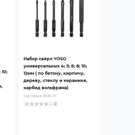
Набор свёрл YOSO
универсальных 4; 5; 6; 8; 10;
 10;
12мм ( по бетону, кирпичу,
дереву, стеклу и керамике,
е,
карбид вольфрама)
Код товара:
19484-01
0