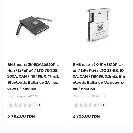
BMS плата JK-B2A20S20P Li
BMS плата JK-B1A8S10P Li-I
-Ion / LiFePo4 / LTO 7S-20S,
on / LiFePo4 / LTO 3S-8S, 10
200A, CAN / RS485, 0.47mΩ,
0A, CAN / RS485, 0.3mΩ, Blu
Bluetooth, Ballance 2A, под
etooth, Ballance 1A, подогр
огрев + кнопка
ев + кнопка
Код товара:
5492-01
Код товара:
18346-01
0
0
5 782.00 грн
2 755.00 грн