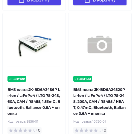
В корзину
В корзину
в наличии
в наличии
BMS плата JK-BD6A24S6P L
BMS плата JK-BD6A24S20P
i-Ion / LiFePo4 / LTO 7S-24S,
Li-Ion / LiFePo4 / LTO 7S-24
60A, CAN / RS485, 1.53mΩ, B
S, 200A, CAN / RS485 / HEA
luetooth, Ballance 0.6A + кн
T, 0.47mΩ, Bluetooth, Ballan
опка
ce 0.6A + кнопка
Код товара:
9956-01
Код товара:
10750-01
0
0