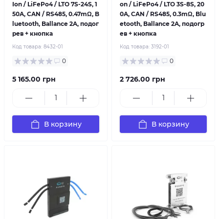
Ion / LiFePo4 / LTO 7S-24S, 1
on / LiFePo4 / LTO 3S-8S, 20
50A, CAN / RS485, 0.47mΩ, B
0A, CAN / RS485, 0.3mΩ, Blu
luetooth, Ballance 2A, подог
etooth, Ballance 2A, подогр
рев + кнопка
ев + кнопка
Код товара:
8432-01
Код товара:
3192-01
0
0
5 165.00 грн
2 726.00 грн
В корзину
В корзину