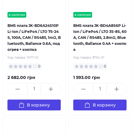
в наличии
в наличии
BMS плата JK-BD6A24S10P
BMS плата JK-BD4A8S6P Li-
Li-Ion / LiFePo4 / LTO 7S-24
Ion / LiFePo4 / LTO 3S-8S, 60
S, 100A, CAN / RS485, 1mΩ, B
A, CAN / RS485, 2.8mΩ, Blue
luetooth, Ballance 0.6A, под
tooth, Ballance 0.4A + кнопк
огрев + кнопка
а
Код товара:
10117-01
Код товара:
8754-01
0
0
2 682.00 грн
1 593.00 грн
В корзину
В корзину