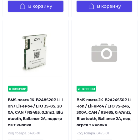
В корзину
В корзину
в наличии
в наличии
BMS плата JK-B2A8S20P Li-I
BMS плата JK-B2A24S30P Li
on / LiFePo4 / LTO 3S-8S, 20
-Ion / LiFePo4 / LTO 7S-24S,
0A, CAN / RS485, 0.3mΩ, Blu
300A, CAN / RS485, 0.47mΩ,
etooth, Ballance 2A, подогр
Bluetooth, Ballance 2A, под
ев + кнопка
огрев + кнопка
Код товара:
3495-01
Код товара:
8475-01