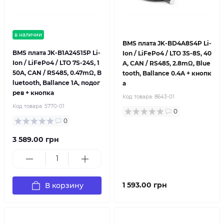
в наличии
BMS плата JK-BD4A8S4P Li-
BMS плата JK-B1A24S15P Li-
Ion / LiFePo4 / LTO 3S-8S, 40
Ion / LiFePo4 / LTO 7S-24S, 1
A, CAN / RS485, 2.8mΩ, Blue
50A, CAN / RS485, 0.47mΩ, B
tooth, Ballance 0.4A + кнопк
luetooth, Ballance 1A, подог
а
рев + кнопка
Код товара:
8643-01
Код товара:
5770-01
0
0
3 589.00 грн
1 593.00 грн
В корзину