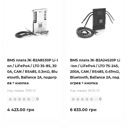
BMS плата JK-B2A8S30P Li-I
BMS плата JK-B2A24S20P Li
on / LiFePo4 / LTO 3S-8S, 30
-Ion / LiFePo4 / LTO 7S-24S,
0A, CAN / RS485, 0.3mΩ, Blu
200A, CAN / RS485, 0.47mΩ,
etooth, Ballance 2A, подогр
Bluetooth, Ballance 2A, под
ев + кнопка
огрев + кнопка
Код товара:
3193-01
Код товара:
8474-01
0
0
4 423.00 грн
6 633.00 грн