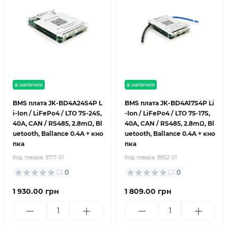
в наличии
в наличии
BMS плата JK-BD4A24S4P L
BMS плата JK-BD4A17S4P Li
i-Ion / LiFePo4 / LTO 7S-24S,
-Ion / LiFePo4 / LTO 7S-17S,
40A, CAN / RS485, 2.8mΩ, Bl
40A, CAN / RS485, 2.8mΩ, Bl
uetooth, Ballance 0.4A + кно
uetooth, Ballance 0.4A + кно
пка
пка
Код товара:
9717-01
Код товара:
8952-01
0
0
1 930.00 грн
1 809.00 грн