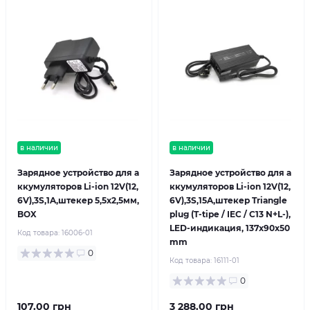
в наличии
в наличии
Зарядное устройство для а
Зарядное устройство для а
ккумуляторов Li-ion 12V(12,
ккумуляторов Li-ion 12V(12,
6V),3S,1A,штекер 5,5х2,5мм,
6V),3S,15A,штекер Triangle
BOX
plug (T-tipe / IEC / C13 N+L-),
LED-индикация, 137x90x50
Код товара:
16006-01
mm
0
Код товара:
16111-01
0
107.00 грн
3 288.00 грн