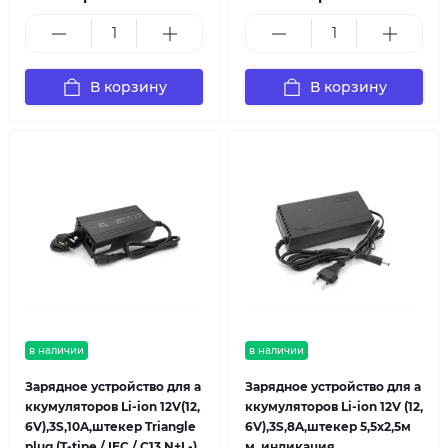
В корзину
В корзину
в наличии
в наличии
Зарядное устройство для а
Зарядное устройство для а
ккумуляторов Li-ion 12V(12,
ккумуляторов Li-ion 12V (12,
6V),3S,10A,штекер Triangle
6V),3S,8A,штекер 5,5х2,5м
plug (T-tipe / IEC / C13 N+L-),
м, индикация