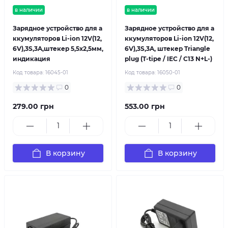
в наличии
в наличии
Зарядное устройство для а
Зарядное устройство для а
ккумуляторов Li-ion 12V(12,
ккумуляторов Li-ion 12V(12,
6V),3S,3A,штекер 5,5х2,5мм,
6V),3S,3A, штекер Triangle
индикация
plug (T-tipe / IEC / C13 N+L-)
Код товара:
16045-01
Код товара:
16050-01
0
0
279.00 грн
553.00 грн
В корзину
В корзину