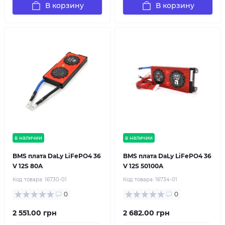
В корзину
В корзину
в наличии
в наличии
BMS плата DaLy LiFePO4 36
BMS плата DaLy LiFePO4 36
V 12S 80A
V 12S 50100A
Код товара:
16730-01
Код товара:
16734-01
0
0
2 551.00 грн
2 682.00 грн