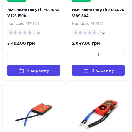
BMS плата DaLy LiFePO4 36
BMS плата DaLy LiFePO4 24
V 12S 150A
V 8S 80A
Код товара:
16745-01
Код товара:
16416-01
0
0
3 492.00 грн
2 047.00 грн
В корзину
В корзину