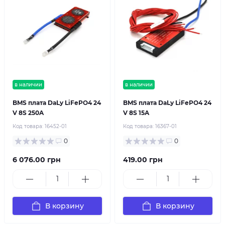
в наличии
в наличии
BMS плата DaLy LiFePO4 24
BMS плата DaLy LiFePO4 24
V 8S 250A
V 8S 15A
Код товара:
16452-01
Код товара:
16367-01
0
0
6 076.00 грн
419.00 грн
В корзину
В корзину