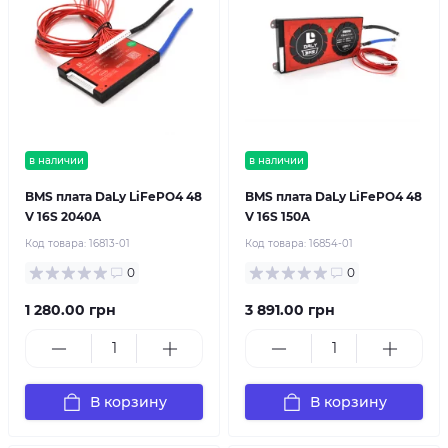
в наличии
в наличии
BMS плата DaLy LiFePO4 48
BMS плата DaLy LiFePO4 48
V 16S 2040A
V 16S 150A
Код товара:
16813-01
Код товара:
16854-01
0
0
1 280.00 грн
3 891.00 грн
В корзину
В корзину