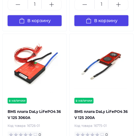
В корзину
В корзину
в наличии
в наличии
BMS плата DaLy LiFePO4 36
BMS плата DaLy LiFePO4 36
V 12S 3060A
V 12S 200A
Код товара:
16726-01
Код товара:
16775-01
0
0