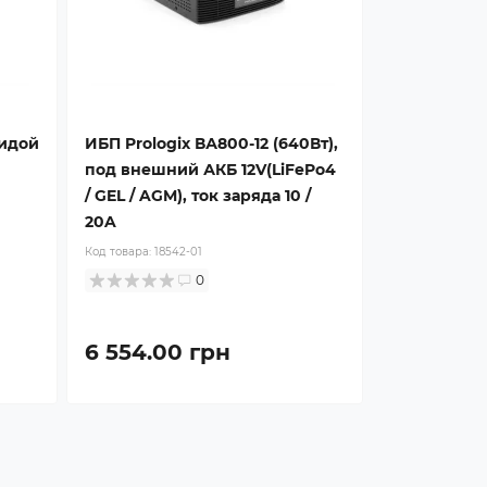
оидой
ИБП Prologix ВА800-12 (640Вт),
под внешний АКБ 12V(LiFePo4
/ GEL / AGM), ток заряда 10 /
20A
Код товара:
18542-01
0
6 554.00 грн