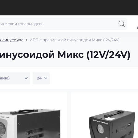
я синусоида
ИБП с правильной синусоидой Микс (12V/24V)
инусоидой Микс (12V/24V)