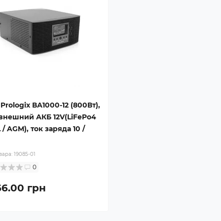
Prologix ВА1000-12 (800Вт),
внешний АКБ 12V(LiFePo4
 / AGM), ток заряда 10 /
вара:
19085-01
0
66.00 грн