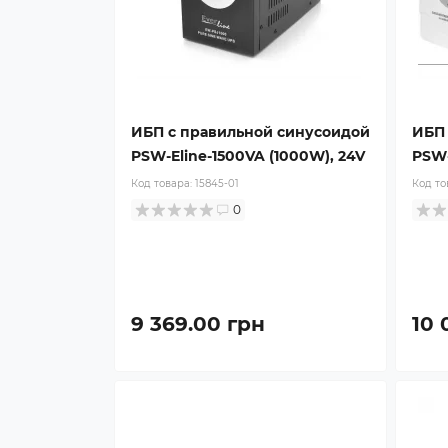
ИБП с правильной синусоидой
ИБП 
PSW-Eline-1500VA (1000W), 24V
PSW-
Код товара:
15845-01
Код то
0
9 369.00 грн
10 