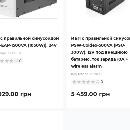
с правильной синусоидой
ИБП с правильной синус
EAP-1500VA (1050W)), 24V
PSW-Coldex-500VA (PSU-
300W), 12V под внешнюю
вара:
15905-01
батарею, ток заряда 10A +
0
wireless alarm
Код товара:
13890-01
0
029.00 грн
5 459.00 грн