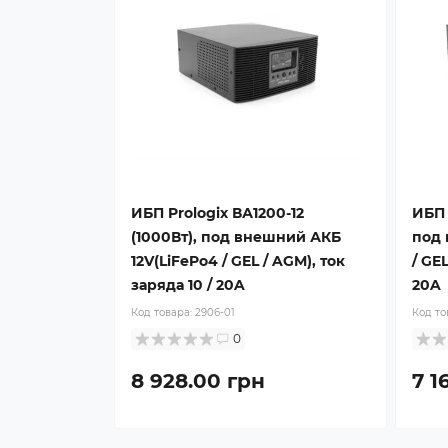
ИБП Prologix ВА1200-12
ИБП 
(1000Вт), под внешний АКБ
под 
12V(LiFePo4 / GEL / AGM), ток
/ GEL
заряда 10 / 20A
20A
Код товара:
2906-01
Код то
0
8 928.00 грн
7 1