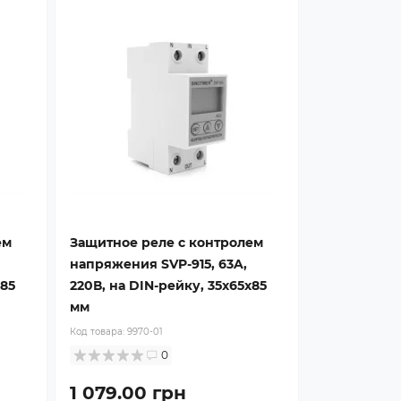
ем
Защитное реле с контролем
напряжения SVP-915, 63A,
х85
220В, на DIN-рейку, 35х65х85
мм
Код товара:
9970-01
0
1 079.00 грн