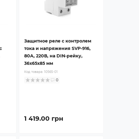
Защитное реле с контролем
с
тока и напряжения SVP-916,
,
80A, 220В, на DIN-рейку,
36х65х85 мм
Код товара:
10565-01
0
1 419.00 грн