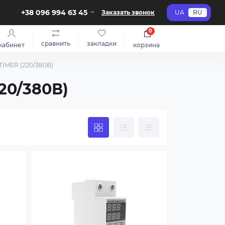
+38 096 994 63 45
Заказать звонок
UA
RU
0
сравнить
закладки
кабинет
корзина
TIMER (220/380В)
20/380В)