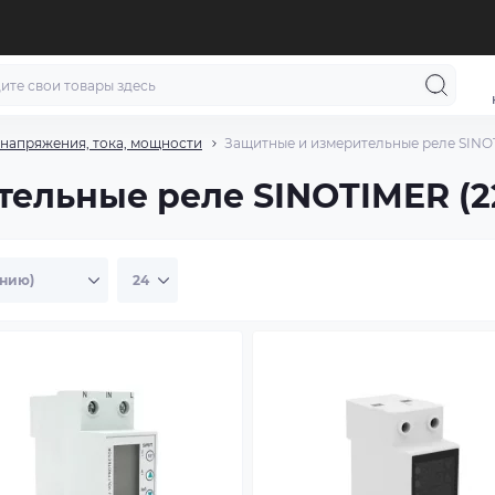
напряжения, тока, мощности
Защитные и измерительные реле SINO
ельные реле SINOTIMER (2