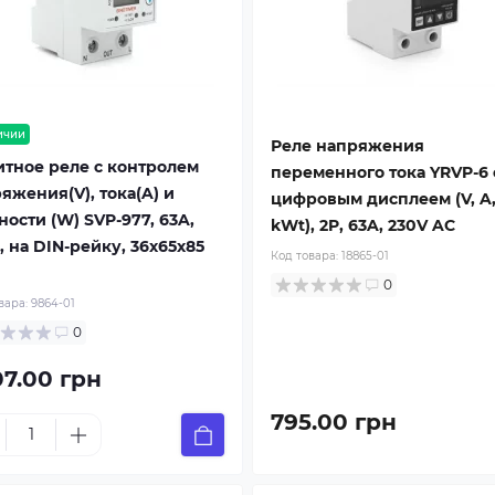
ичии
Реле напряжения
тное реле с контролем
переменного тока YRVP-6 
яжения(V), тока(A) и
цифровым дисплеем (V, A
ости (W) SVP-977, 63A,
kWt), 2P, 63A, 230V AC
, на DIN-рейку, 36х65х85
Код товара:
18865-01
0
вара:
9864-01
0
07.00 грн
795.00 грн