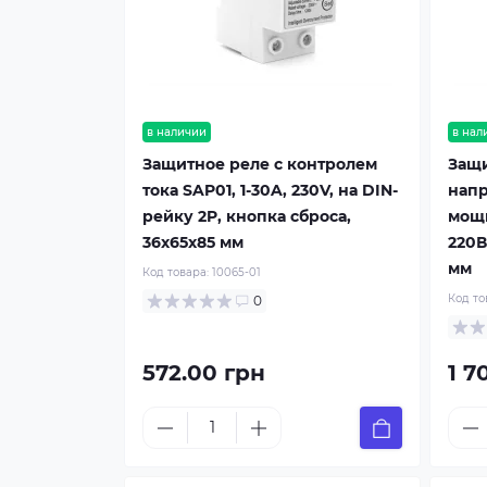
в наличии
в нал
Защитное реле с контролем
Защи
тока SAP01, 1-30A, 230V, на DIN-
напр
рейку 2P, кнопка сброса,
мощн
36х65х85 мм
220В
мм
Код товара:
10065-01
Код то
0
572.00 грн
1 7