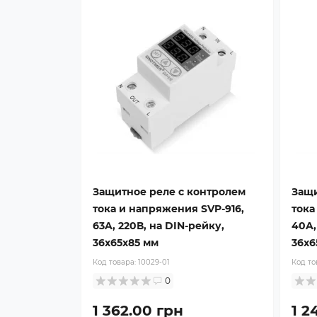
Защитное реле с контролем
Защи
тока и напряжения SVP-916,
тока
63A, 220В, на DIN-рейку,
40A,
36х65х85 мм
36х6
Код товара:
10029-01
Код то
0
1 362.00 грн
1 2