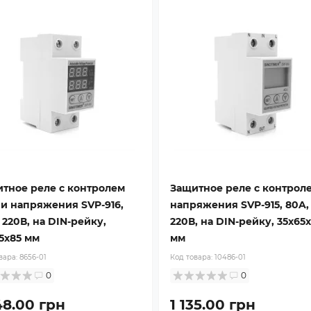
тное реле с контролем
Защитное реле с контрол
 и напряжения SVP-916,
напряжения SVP-915, 80A,
 220В, на DIN-рейку,
220В, на DIN-рейку, 35х65
5х85 мм
мм
вара:
8656-01
Код товара:
10486-01
0
0
48.00 грн
1 135.00 грн