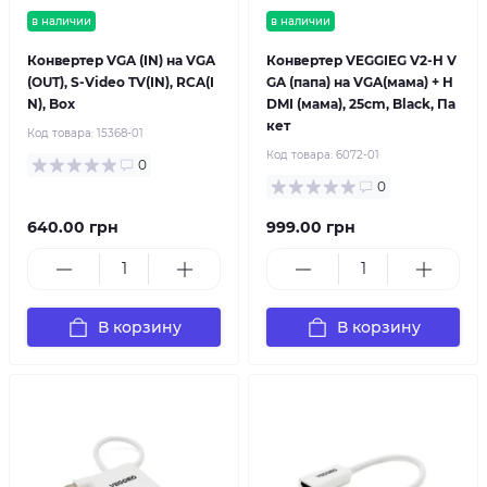
в наличии
в наличии
Конвертер VGA (IN) на VGA
Конвертер VEGGIEG V2-H V
(OUT), S-Video TV(IN), RCA(I
GA (папа) на VGA(мама) + H
N), Box
DMI (мама), 25cm, Black, Па
кет
Код товара:
15368-01
Код товара:
6072-01
0
0
640.00 грн
999.00 грн
В корзину
В корзину