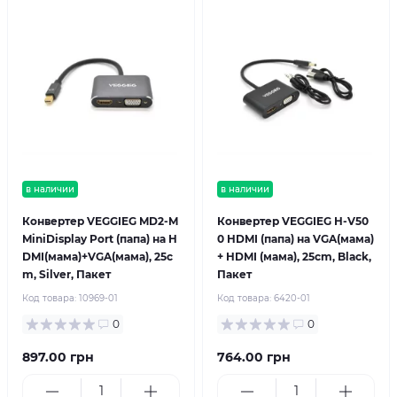
в наличии
в наличии
Конвертер VEGGIEG MD2-M
Конвертер VEGGIEG H-V50
MiniDisplay Port (папа) на H
0 HDMI (папа) на VGA(мама)
DMI(мама)+VGA(мама), 25c
+ HDMI (мама), 25cm, Black,
m, Silver, Пакет
Пакет
Код товара:
10969-01
Код товара:
6420-01
0
0
897.00 грн
764.00 грн