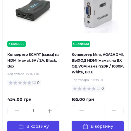
в наличии
в наличии
Конвертер SCART (мама) на
Конвертер Mini, VGA2HDMI,
HDMI(мама), 5V / 2A, Black,
ВЫХОД HDMI(мама), на ВХ
Box
ОД VGA(мама) 720P / 1080P,
White, BOX
Код товара:
15940-01
Код товара:
19698-01
0
0
454.00 грн
165.00 грн
В корзину
В корзину