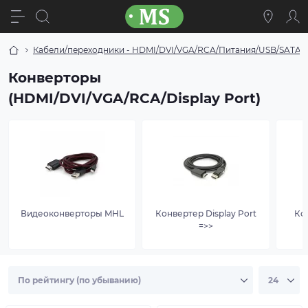
Кабели/переходники - HDMI/DVI/VGA/RCA/Питания/USB/SATA
Конверторы
(HDMI/DVI/VGA/RCA/Display Port)
Видеоконверторы MHL
Конвертер Display Port
Ко
=>>