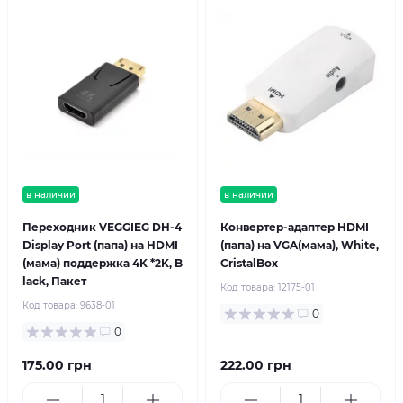
в наличии
в наличии
Переходник VEGGIEG DH-4
Конвертер-адаптер HDMI
Display Port (папа) на HDMI
(папа) на VGA(мама), White,
(мама) поддержка 4K *2K, B
CristalBox
lack, Пакет
Код товара:
12175-01
Код товара:
9638-01
0
0
175.00 грн
222.00 грн