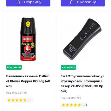
В корзину
В корзину
в наличии
в наличии
Баллончик газовый Ballist
3 в 1 Отпугиватель собак ул
ol Klever Pepper KO Fog (40
ьтразвуковой + фонарик +
мл)
лазер ZF-853 (130dB, 9V Кр
она)
Код товара:
798
Код товара:
759
1
1