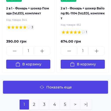
2 в 1 - Фонарь + шокер Пом
2 в 1 - Фонарь + шокер Bailo
ада (1xLED), комплект
ng BL-1104 (1xLED), комплек
т
Код товара:
844
Код товара:
852
3
1
390.00 грн
674.00 грн
В корзину
В корзину
Показать еще
1
2
3
4
5
>
>|